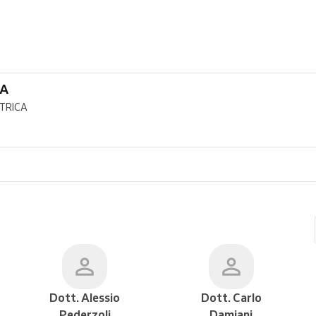
CA
ATRICA
Dott. Alessio
Dott. Carlo
Pederzoli
Damiani