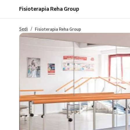
SPECIALISTICA
SPECIALISTICA
SPECIALISTICA
PODOLOGICO
VISITA
NUTRIZIONALE
OTORINOLARINGOIATRICA
Fisioterapia Reha Group
ORTOPEDICA
ANGIOLOGICA
FISIATRICA
NUTRIZIONALE
/
Sedi
Fisioterapia Reha Group